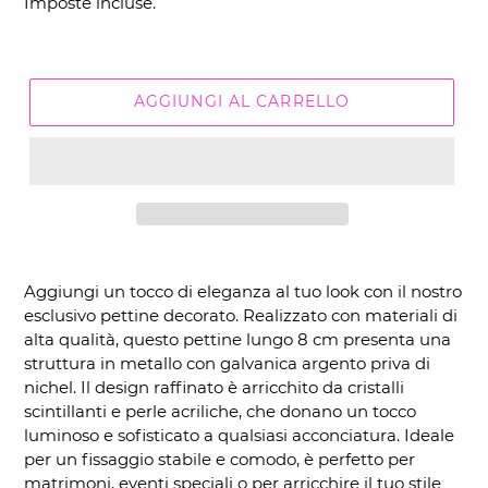
Imposte incluse.
listino
AGGIUNGI AL CARRELLO
Inserimento
del
Aggiungi un tocco di eleganza al tuo look con il nostro
prodotto
esclusivo pettine decorato. Realizzato con materiali di
nel
alta qualità, questo pettine lungo 8 cm presenta una
carrello
struttura in metallo con galvanica argento priva di
nichel. Il design raffinato è arricchito da cristalli
scintillanti e perle acriliche, che donano un tocco
luminoso e sofisticato a qualsiasi acconciatura. Ideale
per un fissaggio stabile e comodo, è perfetto per
matrimoni, eventi speciali o per arricchire il tuo stile