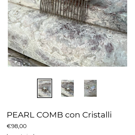
PEARL COMB con Cristalli
Prezzo
€98,00
di