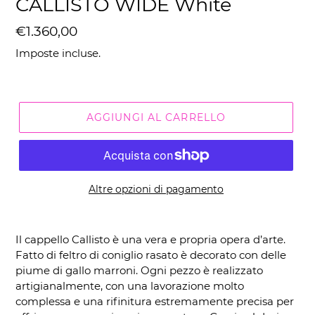
CALLISTO WIDE White
Prezzo
€1.360,00
di
Imposte incluse.
listino
AGGIUNGI AL CARRELLO
Altre opzioni di pagamento
Inserimento
del
Il cappello Callisto è una vera e propria opera d’arte.
prodotto
Fatto di feltro di coniglio rasato è decorato con delle
nel
piume di gallo marroni. Ogni pezzo è realizzato
carrello
artigianalmente, con una lavorazione molto
complessa e una rifinitura estremamente precisa per